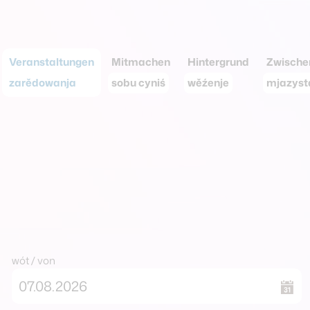
Veranstaltungen
Mitmachen
Hintergrund
Zwische
zarědowanja
sobu cyniś
wěźenje
mjazys
wót / von