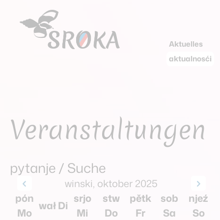
Aktuelles
aktualnosći
Veranstaltungen
pytanje / Suche
winski, oktober 2025
pón
srjo
stw
pětk
sob
njeź
wał Di
Mo
Mi
Do
Fr
Sa
So