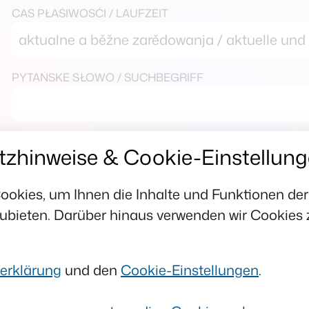
CAS PŁAŚIWOSĆI / LAUFZEIT
aktualne a běžne zarědowanja / aktuelle und
PYTAŃSKE SŁOWO / SUCHBEGRIFF
zhinweise & Cookie-Einstellun
ookies, um Ihnen die Inhalte und Funktionen de
1. pósejźenje pśirady / 1. Beir
ubieten. Darüber hinaus verwenden wir Cookies 
025
Prědne pósejźenje institucionelneje pśira
erklärung
und den
Cookie-Einstellungen
.
oktobera 2025 w Chóśebuzu.