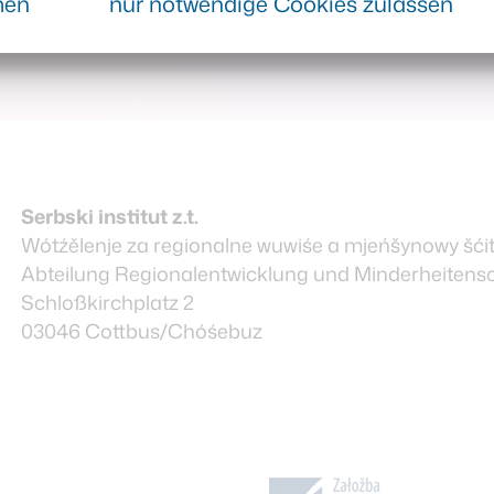
men
nur notwendige Cookies zulassen
wěcej zgóniś
Serbski institut z.t.
Wótźělenje za regionalne wuwiśe a mjeńšynowy šći
Abteilung Regionalentwicklung und Minderheitens
Schloßkirchplatz 2
03046 Cottbus/Chóśebuz