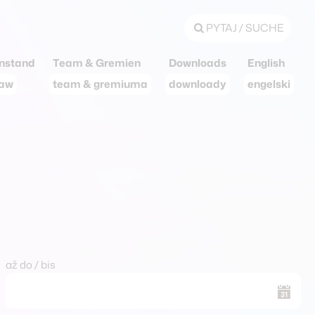
PYTAJ / SUCHE
nstand
Team & Gremien
Downloads
English
taw
team & gremiuma
downloady
engelski
až do / bis