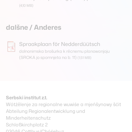
(4,10 MB)
dalšne / Anderes
Spraakplaan för Nedderdüütsch
dolnonimska brošurka k rěcnemu planowanjoju
(SROKA jo spomnjeta na b. 11)
(1,51 MB)
Serbski institut z.t.
Wótźělenje za regionalne wuwiśe a mjeńšynowy šćit
Abteilung Regionalentwicklung und
Minderheitenschutz
Schloßkirchplatz 2
03046 Cottbus/Chóśebuz