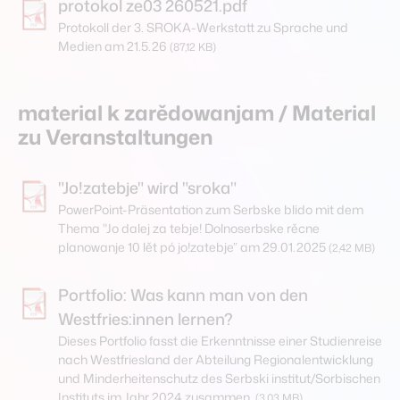
protokol ze03 260521.pdf
Protokoll der 3. SROKA-Werkstatt zu Sprache und
Medien am 21.5.26
(87,12 KB)
material k zarědowanjam / Material
zu Veranstaltungen
"Jo!zatebje" wird "sroka"
PowerPoint-Präsentation zum Serbske blido mit dem
Thema "Jo dalej za tebje! Dolnoserbske rěcne
planowanje 10 lět pó jo!zatebje” am 29.01.2025
(2,42 MB)
Portfolio: Was kann man von den
Westfries:innen lernen?
Dieses Portfolio fasst die Erkenntnisse einer Studienreise
nach Westfriesland der Abteilung Regionalentwicklung
und Minderheitenschutz des Serbski institut/Sorbischen
Instituts im Jahr 2024 zusammen.
(3,03 MB)