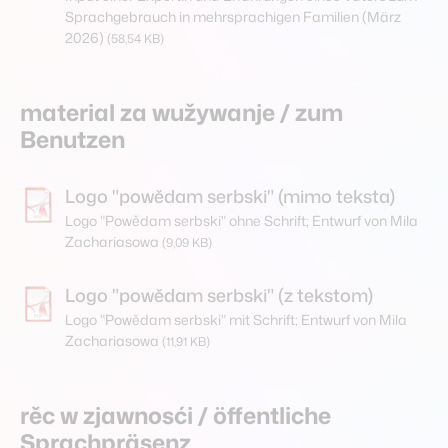
Sprachgebrauch in mehrsprachigen Familien (März
2026)
(58,54 KB)
material za wužywanje / zum
Benutzen
Logo "powědam serbski" (mimo teksta)
Logo "Powědam serbski" ohne Schrift; Entwurf von Mila
Zachariasowa
(9,09 KB)
Logo "powědam serbski" (z tekstom)
Logo "Powědam serbski" mit Schrift; Entwurf von Mila
Zachariasowa
(11,91 KB)
rěc w zjawnosći / öffentliche
Sprachpräsenz