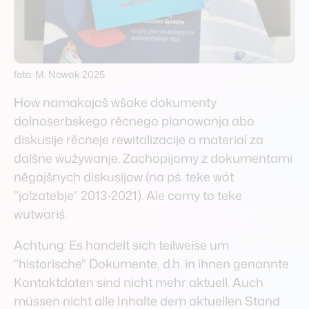
Hintergrund
wěźenje
Zwischenstand
foto: M. Nowak 2025
mjazystaw
How namakajoš wšake dokumenty
dolnoserbskego rěcnego planowanja abo
Team & Gremien
diskusije rěcneje rewitalizacije a material za
team & gremiuma
dalšne wužywanje. Zachopijomy z dokumentami
něgajšnych diskusijow (na pś. teke wót
"jo!zatebje" 2013-2021). Ale comy to teke
Downloads
wutwariś.
downloady
Achtung: Es handelt sich teilweise um
"historische" Dokumente, d.h. in ihnen genannte
English
Kontaktdaten sind nicht mehr aktuell. Auch
engelski
müssen nicht alle Inhalte dem aktuellen Stand