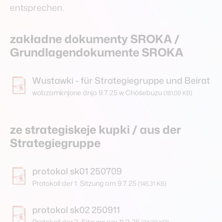
entsprechen.
Start
Kontakt
Impressum
Datenschutz
zakładne dokumenty SROKA /
Grundlagendokumente SROKA
Wustawki - für Strategiegruppe und Beirat
wobzamknjone dnja 9.7.25 w Chóśebuzu
(181,09 KB)
ze strategiskeje kupki / aus der
Strategiegruppe
protokol sk01 250709
Protokoll der 1. Sitzung am 9.7.25
(145,31 KB)
protokol sk02 250911
Protokoll der 2. Sitzung am 11.9.25