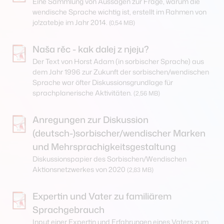
Eine Sammlung von Aussagen zur Frage, warum die
wendische Sprache wichtig ist, erstellt im Rahmen von
jo!zatebje im Jahr 2014.
(0,54 MB)
Naša rěc - kak dalej z njeju?
Der Text von Horst Adam (in sorbischer Sprache) aus
dem Jahr 1996 zur Zukunft der sorbischen/wendischen
Sprache war öfter Diskussionsgrundlage für
sprachplanerische Aktivitäten.
(2,56 MB)
Anregungen zur Diskussion
(deutsch-)sorbischer/wendischer Marken
und Mehrsprachigkeitsgestaltung
Diskussionspapier des Sorbischen/Wendischen
Aktionsnetzwerkes von 2020
(2,83 MB)
Expertin und Vater zu familiärem
Sprachgebrauch
Input einer Expertin und Erfahrungen eines Vaters zum