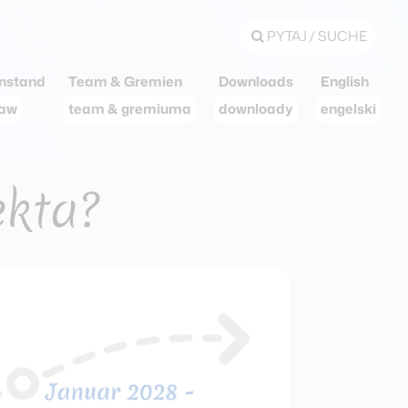
PYTAJ / SUCHE
nstand
Team & Gremien
Downloads
English
taw
team & gremiuma
downloady
engelski
ekta?