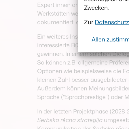
Expert:innen analysiert und Hand
Zwecken.
Werkstätten werden durch das Proj
dokumentiert, als Handlungsempf
Zur
Datenschutz
Ein weiteres Instrument ist der
Onl
Allen zustim
interessierte Bürger:innen und die
gewinnen. In einem solchen Dial
So können z.B. allgemeine Präferen
Optionen wie beispielsweise die F
kleinen Zahl besser ausgebildeter
Außerdem können Meinungsbilder u
Sprache ("Sprachprestige") oder M
In der letzten Projektphase (2028-
Serbska rěcna strategija
umgesetz
Kommunikation der
Serbska rěcna