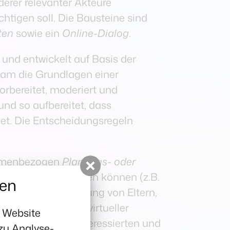
derer relevanter Akteure
tigen soll. Die Bausteine sind
ten
sowie ein
Online-Dialog
.
 und entwickelt auf Basis der
sam die Grundlagen einer
rbereitet, moderiert und
und so aufbereitet, dass
et. Die Entscheidungsregeln
themenbezogen
Planungs- oder
ter bearbeitet werden können (z.B.
gen
n, zur Unterstützung von Eltern,
t, zur Schaffung virtueller
r Website
n Betroffenen, Interessierten und
zu Analyse-