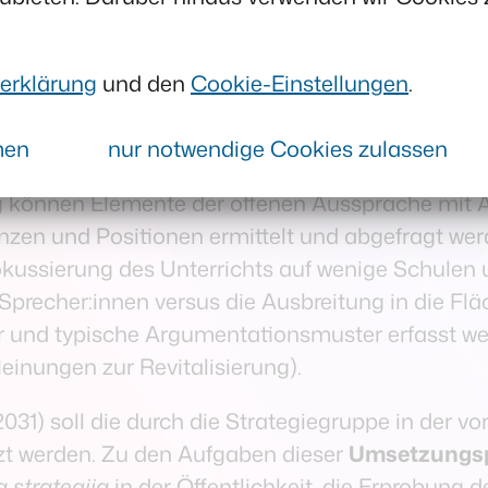
lungsempfehlungen gemeinsam entwickelt, formu
ektteam vorbereitet, moderiert und inhaltlich na
ehlungen aufbereitet und der
Strategiegruppe
zu
erklärung
und den
Cookie-Einstellungen
.
ine-Dialog
. Dieser richtet sich sehr breit an di
men
nur notwendige Cookies zulassen
nt dazu, grundsätzliche Positionen zu diskutiere
og können Elemente der offenen Aussprache mit
zen und Positionen ermittelt und abgefragt werde
okussierung des Unterrichts auf wenige Schulen
 Sprecher:innen versus die Ausbreitung in die Fl
nd typische Argumentationsmuster erfasst werd
einungen zur Revitalisierung).
2031) soll die durch die Strategiegruppe in der v
t werden. Zu den Aufgaben dieser
Umsetzungs
 strategija
in der Öffentlichkeit, die Erprobung