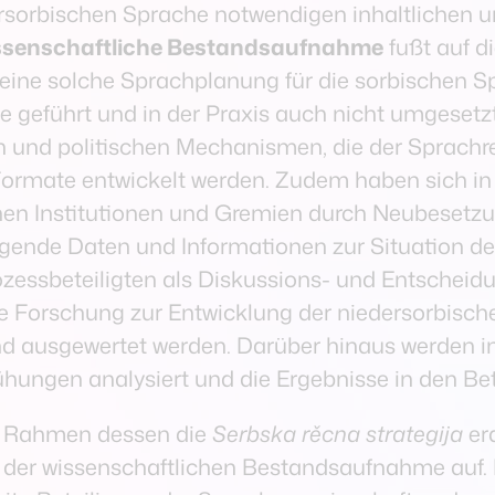
rsorbischen Sprache notwendigen inhaltlichen 
ssenschaftliche Bestandsaufnahme
fußt auf di
ne solche Sprachplanung für die sorbischen Spra
nde geführt und in der Praxis auch nicht umgeset
n und politischen Mechanismen, die der Sprachre
mate entwickelt werden. Zudem haben sich in d
hen Institutionen und Gremien durch Neubesetzun
gende Daten und Informationen zur Situation de
Prozessbeteiligten als Diskussions- und Entsche
ie Forschung zur Entwicklung der niedersorbische
ausgewertet werden. Darüber hinaus werden int
hungen analysiert und die Ergebnisse in den Bete
m Rahmen dessen die
Serbska rěcna strategija
era
f der wissenschaftlichen Bestandsaufnahme auf. D