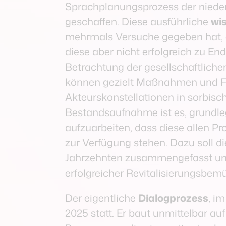
Sprachplanungsprozess der niede
geschaffen. Diese ausführliche
wi
mehrmals Versuche gegeben hat, ei
diese aber nicht erfolgreich zu E
Betrachtung der gesellschaftliche
können gezielt Maßnahmen und For
Akteurskonstellationen in sorbisc
Bestandsaufnahme ist es, grundle
aufzuarbeiten, dass diese allen 
zur Verfügung stehen. Dazu soll d
Jahrzehnten zusammengefasst und 
erfolgreicher Revitalisierungsbemü
Der eigentliche
Dialogprozess
, i
2025 statt. Er baut unmittelbar au