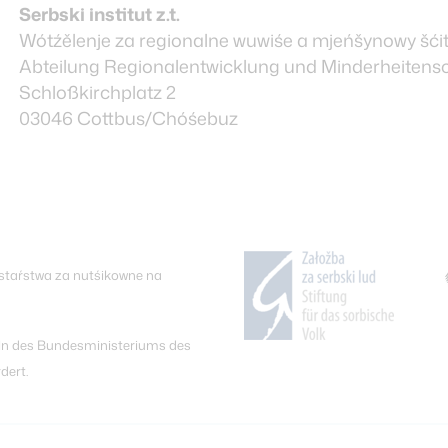
Serbski institut z.t.
Wótźělenje za regionalne wuwiśe a mjeńšynowy šći
Abteilung Regionalentwicklung und Minderheitens
Schloßkirchplatz 2
03046 Cottbus/Chóśebuz
staŕstwa za nutśikowne na
teln des Bundesministeriums des
dert.