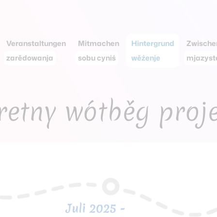
Veranstaltungen
Mitmachen
Hintergrund
Zwische
zarědowanja
sobu cyniś
wěźenje
mjazys
retny wótběg proj