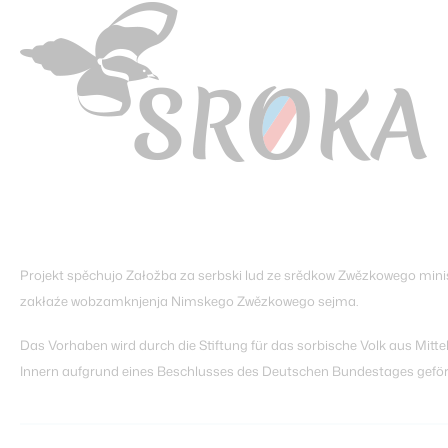
Projekt spěchujo Załožba za serbski lud ze srědkow Zwězkowego mini
zakłaźe wobzamknjenja Nimskego Zwězkowego sejma.
Das Vorhaben wird durch die Stiftung für das sorbische Volk aus Mit
Innern aufgrund eines Beschlusses des Deutschen Bundestages geför