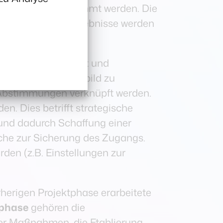
liert und abgestimmt werden. Die
chbereitet. Die Ergebnisse werden
gearbeitet.
e Sprachgemeinschaft und
n und ein Meinungsbild zu
 Abstimmungen verknüpft werden.
n. Dies betrifft strategische
 und dadurch Schaffung einer
äche zur Sicherung des Zugangs.
en (z.B. Einstellungen zur
orherigen Projektphase erarbeitete
phase
gehören die
 der Maßnahmen, die Etablierung