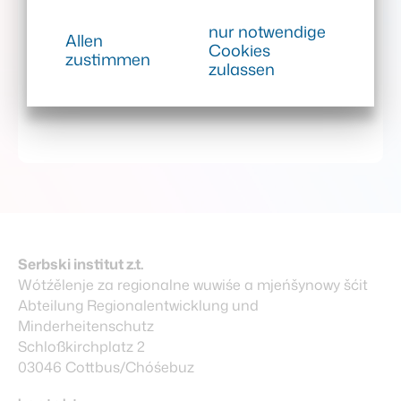
Sorbisch sichtbar!
nur notwendige
Allen
Cookies
zustimmen
zulassen
Serbski institut z.t.
Wótźělenje za regionalne wuwiśe a mjeńšynowy šćit
Abteilung Regionalentwicklung und
Minderheitenschutz
Schloßkirchplatz 2
03046 Cottbus/Chóśebuz