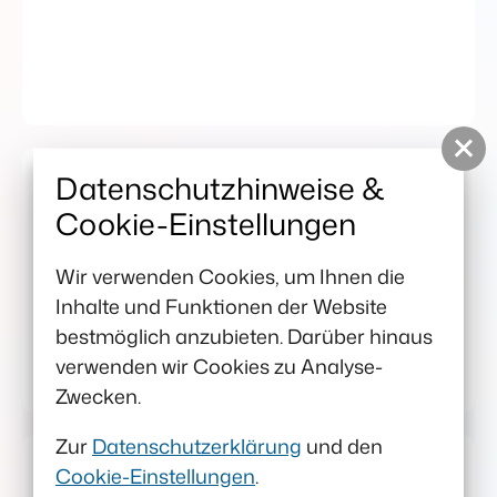
Start
Kontakt
Impressum
Datenschutz
Datenschutzhinweise &
Wuc serbšćinu! Lehre
Cookie-Einstellungen
Sorbisch!
Wir verwenden Cookies, um Ihnen die
Inhalte und Funktionen der Website
bestmöglich anzubieten. Darüber hinaus
verwenden wir Cookies zu Analyse-
Zwecken.
Zur
Datenschutzerklärung
und den
Cookie-Einstellungen
.
Pokazuj serbsku rěc! Mach