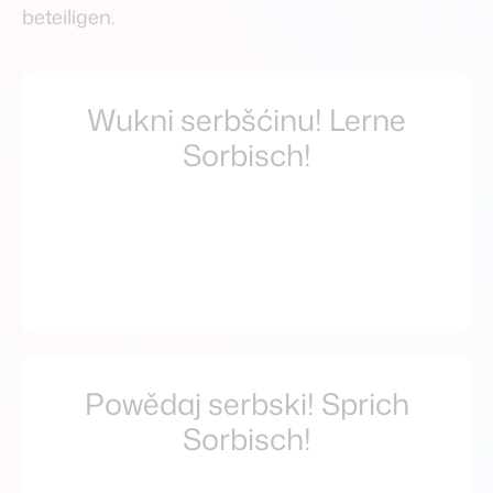
Hintergrund
beteiligen.
wěźenje
Zwischenstand
Wukni serbšćinu! Lerne
mjazystaw
Sorbisch!
Team & Gremien
team & gremiuma
Downloads
downloady
Powědaj serbski! Sprich
English
Sorbisch!
engelski