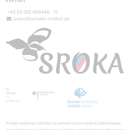
kontakt
+49 (0) 355 486448 - 17
sroka@serbski-institut.de
Projekt spěchujo Załožba za serbski lud ze srědkow Zwězkowego
ministaŕstwa za nutśikowne na zakłaźe wobzamknjenja Nimskego