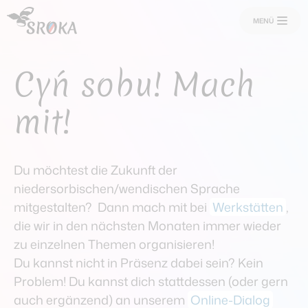
MENÜ
Cyń sobu! Mach
mit!
Aktuelles
aktualnosći
Du möchtest die Zukunft der
Veranstaltungen
niedersorbischen/wendischen Sprache
zarědowanja
mitgestalten? Dann mach mit bei
Werkstätten
,
die wir in den nächsten Monaten immer wieder
zu einzelnen Themen organisieren!
Mitmachen
Du kannst nicht in Präsenz dabei sein? Kein
sobu cyniś
Problem! Du kannst dich stattdessen (oder gern
auch ergänzend) an unserem
Online-Dialog