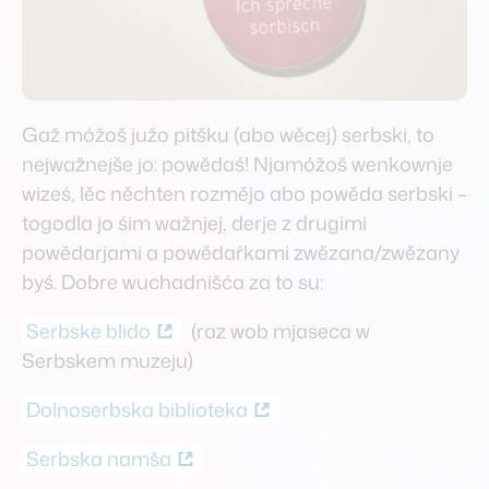
Hintergrund
wěźenje
Zwischenstand
Gaž móžoš južo pitšku (abo wěcej) serbski, to
mjazystaw
nejwažnejše jo: powědaś! Njamóžoš wenkownje
wiześ, lěc něchten rozmějo abo powěda serbski –
Team & Gremien
togodla jo śim wažnjej, derje z drugimi
team & gremiuma
powědarjami a powědaŕkami zwězana/zwězany
byś. Dobre wuchadnišća za to su:
Downloads
Serbske blido
(raz wob mjaseca w
downloady
Serbskem muzeju)
Dolnoserbska biblioteka
English
engelski
Serbska namša