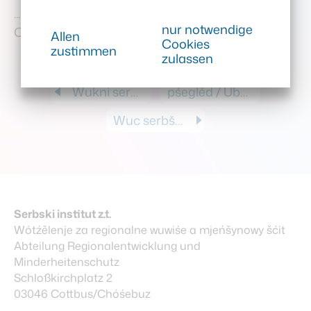
... und für Übersetzungen zwischen Deutsch,
nur notwendige
Ober- und Niedersorbisch gibt es
sotra.app
!
Allen
Cookies
zustimmen
zulassen
Wukni serbšćinu! Lerne Sorbisch!
pśeglěd / Übersicht
Wuc serbšćinu! Lehre Sorbisch!
Serbski institut z.t.
Wótźělenje za regionalne wuwiśe a mjeńšynowy šćit
Abteilung Regionalentwicklung und
Minderheitenschutz
Schloßkirchplatz 2
03046 Cottbus/Chóśebuz