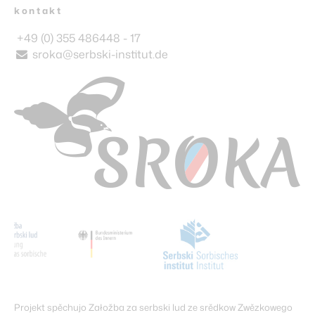
kontakt
+49 (0) 355 486448 - 17
sroka@serbski-institut.de
Projekt spěchujo Załožba za serbski lud ze srědkow Zwězkowego