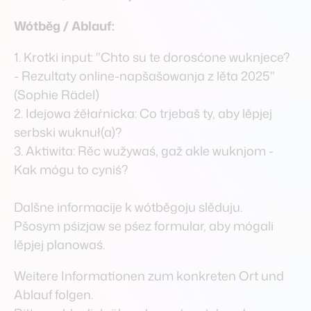
Wótběg / Ablauf:
Start
Kontakt
Impressum
Datenschutz
1. Krotki input: "Chto su te dorosćone wuknjece?
- Rezultaty online-napšašowanja z lěta 2025"
(Sophie Rädel)
2. Idejowa źěłaŕnicka: Co trjebaš ty, aby lěpjej
serbski wuknuł(a)?
3. Aktiwita: Rěc wužywaś, gaž akle wuknjom -
Kak mógu to cyniś?
Dalšne informacije k wótběgoju slěduju.
Pšosym pśizjaw se pśez formular, aby mógali
lěpjej planowaś.
Weitere Informationen zum konkreten Ort und
Ablauf folgen.