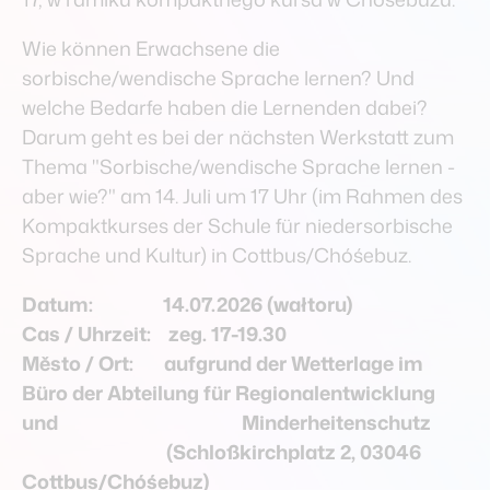
Hintergrund
wěźenje
Wie können Erwachsene die
sorbische/wendische Sprache lernen? Und
welche Bedarfe haben die Lernenden dabei?
Zwischenstand
Darum geht es bei der nächsten Werkstatt zum
mjazystaw
Thema "Sorbische/wendische Sprache lernen -
aber wie?" am 14. Juli um 17 Uhr (im Rahmen des
Team & Gremien
Kompaktkurses der Schule für niedersorbische
team & gremiuma
Sprache und Kultur) in Cottbus/Chóśebuz.
Datum: 14.07.2026 (wałtoru)
Downloads
Cas / Uhrzeit: zeg. 17-19.30
downloady
Město / Ort: aufgrund der Wetterlage im
Büro der Abteilung für Regionalentwicklung
English
und Minderheitenschutz
engelski
(Schloßkirchplatz 2, 03046
Cottbus/Chóśebuz)