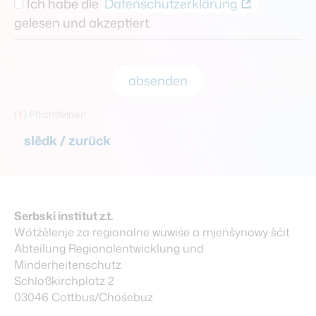
Ich habe die
Datenschutzerklärung
gelesen und akzeptiert.
absenden
(
!
) Pflichtfelder!
slědk / zurück
Serbski institut z.t.
Wótźělenje za regionalne wuwiśe a mjeńšynowy šćit
Abteilung Regionalentwicklung und
Minderheitenschutz
Schloßkirchplatz 2
03046 Cottbus/Chóśebuz