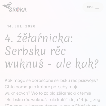
MENÜ
14. JULI 2026
4. źěłaŕnicka:
Aktuelles
Serbsku rěc
aktualnosći
wuknuś - ale kak?
Veranstaltungen
zarědowanja
Kak mógu se dorosćone serbsku rěc pśiswójiś?
Mitmachen
Chto pomaga a kótare pótrjeby maju
sobu cyniś
wuknjecych? Wó to źo pla źěłaŕnicki k temje
"Serbsku rěc wuknuś - ale kak?" dnja 14. julij, zeg.
17, w ramiku kompaktnego kursa w Chóśebuzu.