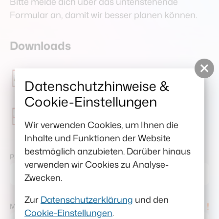
Bitte melde dich über das untenstehende
Formular an, damit wir besser planen können.
Downloads
Flyer_Źěłaŕnicka wuknjenje_png
Datenschutzhinweise &
(482,06 KB)
Cookie-Einstellungen
Flyer_Źěłaŕnicka wuknjenje_pdf
Wir verwenden Cookies, um Ihnen die
(1,11 MB)
Inhalte und Funktionen der Website
bestmöglich anzubieten. Darüber hinaus
PŚEDMĚ / VORNAME
verwenden wir Cookies zu Analyse-
Zwecken.
Zur
Datenschutzerklärung
und den
!
MĚ / NACHNAME
Cookie-Einstellungen
.