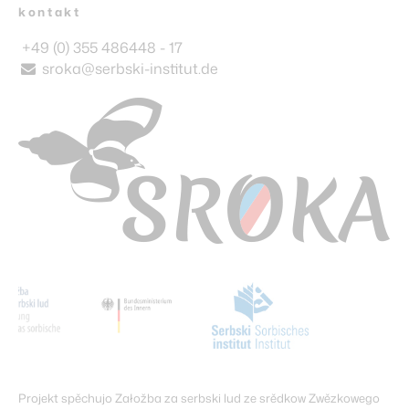
kontakt
+49 (0) 355 486448 - 17
sroka@serbski-institut.de
Projekt spěchujo Załožba za serbski lud ze srědkow Zwězkowego